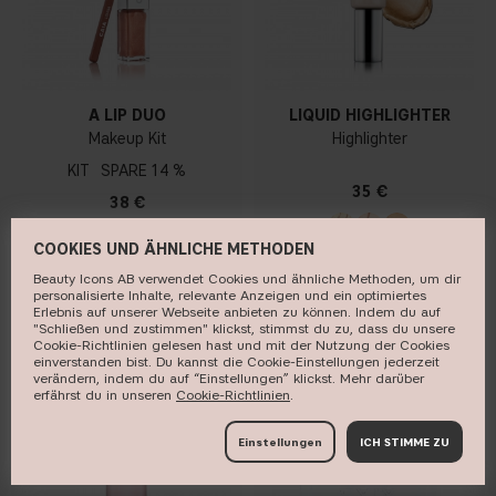
A LIP DUO
LIQUID HIGHLIGHTER
Makeup Kit
Highlighter
KIT
14 %
35 €
38 €
COOKIES UND ÄHNLICHE METHODEN
Beauty Icons AB verwendet Cookies und ähnliche Methoden, um dir
KAUFEN
KAUFEN
personalisierte Inhalte, relevante Anzeigen und ein optimiertes
Erlebnis auf unserer Webseite anbieten zu können. Indem du auf
"Schließen und zustimmen" klickst, stimmst du zu, dass du unsere
Cookie-Richtlinien gelesen hast und mit der Nutzung der Cookies
einverstanden bist. Du kannst die Cookie-Einstellungen jederzeit
verändern, indem du auf “Einstellungen” klickst. Mehr darüber
erfährst du in unseren ​
Cookie-Richtlinien
​.
BELIEBT
Einstellungen
ICH STIMME ZU