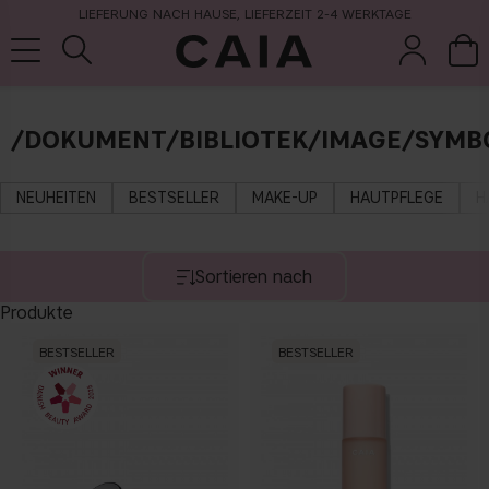
LIEFERUNG NACH HAUSE, LIEFERZEIT 2-4 WERKTAGE
/DOKUMENT/BIBLIOTEK/IMAGE/SYMBO
pinsel &
trockensha
parfüm
kits & sets
zubehör
mpoo
NEUHEITEN
BESTSELLER
MAKE-UP
HAUTPFLEGE
H
Sortieren nach
Produkte
BESTSELLER
BESTSELLER