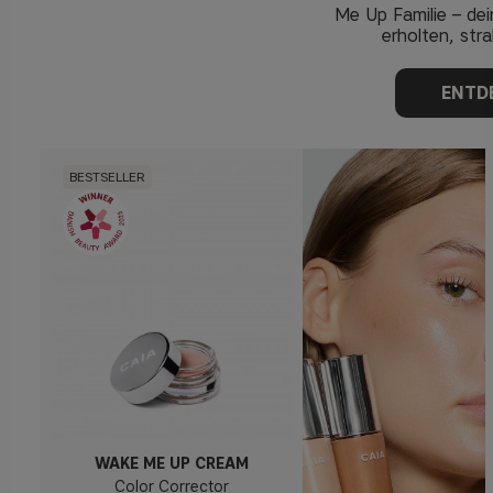
Me Up Familie – de
erholten, str
ENTD
BESTSELLER
WAKE ME UP CREAM
Color Corrector