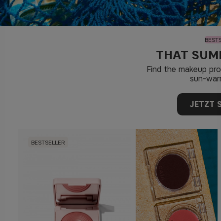
BEST
THAT SUM
Find the makeup pr
sun-war
JETZT 
BESTSELLER