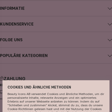
INFORMATIE
Impressum
KUNDENSERVICE
Über CAIA Cosmetics
CAIA kontaktieren
Karriere
FOLGE UNS
Meine Bestellung verfolgen
Allgemeine Geschäftsbedingungen
Instagram
Retoure
Datenschutzerklärung
POPULÄRE KATEGORIEN
Facebook
FAQs
Cookies
neuheiten
YouTube
Bewertungen
Presse
bestseller
TikTok
Store
ZAHLUNG
make-up
Pinterest
COOKIES UND ÄHNLICHE METHODEN
hautpflege
LIEFERUNG
Beauty Icons AB verwendet Cookies und ähnliche Methoden, um dir
personalisierte Inhalte, relevante Anzeigen und ein optimiertes
haarpflege
Erlebnis auf unserer Webseite anbieten zu können. Indem du auf
"Schließen und zustimmen" klickst, stimmst du zu, dass du unsere
parfüm
Cookie-Richtlinien gelesen hast und mit der Nutzung der Cookies