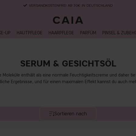
LIEFERUNG NACH HAUSE, LIEFERZEIT 2-4 WERKTAGE
KE-UP
HAUTPFLEGE
HAARPFLEGE
PARFÜM
PINSEL & ZUBEH
SERUM & GESICHTSÖL
e Moleküle enthält als eine normale Feuchtigkeitscreme und daher tief
iche Ergebnisse, und für einen maximalen Effekt kannst du auch me
Sortieren nach