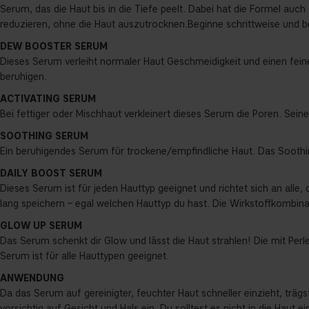
Serum, das die Haut bis in die Tiefe peelt. Dabei hat die Formel auc
reduzieren, ohne die Haut auszutrocknen.Beginne schrittweise und b
DEW BOOSTER SERUM
Dieses Serum verleiht normaler Haut Geschmeidigkeit und einen fei
beruhigen.
ACTIVATING SERUM
Bei fettiger oder Mischhaut verkleinert dieses Serum die Poren. Sein
SOOTHING SERUM
Ein beruhigendes Serum für trockene/empfindliche Haut. Das Soothi
DAILY BOOST SERUM
Dieses Serum ist für jeden Hauttyp geeignet und richtet sich an all
lang speichern – egal welchen Hauttyp du hast. Die Wirkstoffkombin
GLOW UP SERUM
Das Serum schenkt dir Glow und lässt die Haut strahlen! Die mit Per
Serum ist für alle Hauttypen geeignet.
ANWENDUNG
Da das Serum auf gereinigter, feuchter Haut schneller einzieht, tr
vorsichtig auf Gesicht und Hals ein. Du solltest es nicht in die Haut 