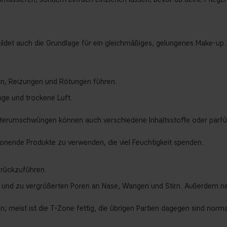
 bildet auch die Grundlage für ein gleichmäßiges, gelungenes Make-up.
len, Reizungen und Rötungen führen.
nge und trockene Luft.
tterumschwüngen können auch verschiedene Inhaltsstoffe oder parfüm
chonende Produkte zu verwenden, die viel Feuchtigkeit spenden.
urückzuführen.
 und zu vergrößerten Poren an Nase, Wangen und Stirn. Außerdem nei
; meist ist die T-Zone fettig, die übrigen Partien dagegen sind norma