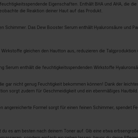
h feuchtigkeitsspendende Eigenschaften. Enthält BHA und AHA, die die
eobachte die Reaktion deiner Haut auf das Produkt.
nen Schimmer. Das Dew Booster Serum enthält Hyaluronsäure und Pant
e Wirkstoffe gleichen den Hautton aus, reduzieren die Talgproduktion 
ng Serum enthält die feuchtigkeitsspendenden Wirkstoffe Hyalurons
e, die gar nicht genug Feuchtigkeit bekommen können! Dank der leicht
ation sorgt zudem für Geschmeidigkeit und ein ebenmäßiges Hautbild
len angereicherte Formel sorgt für einen feinen Schimmer, spendet Fe
ägst du es am besten nach deinem Toner auf. Gib eine etwa erbsengro
einmassieren, sondern einfach einziehen lassen, bevor du deine Pfleger