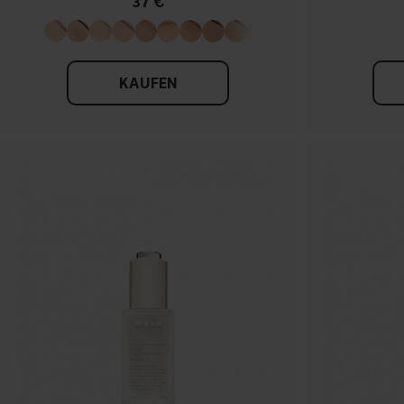
37 €
KAUFEN