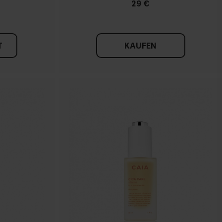
29 €
T
KAUFEN