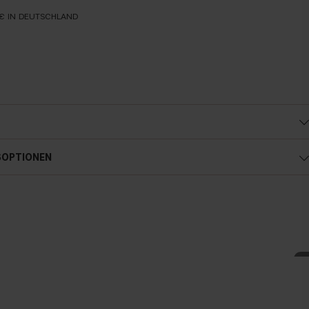
€ IN DEUTSCHLAND
Kalte Unterton
SOPTIONEN
Blauer, rosa oder rötlicher teint
Neutral
in offensichtlicher Blau-, Rosa- oder Gelbton