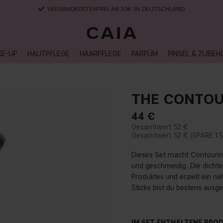
VERSANDKOSTENFREI AB 30€ IN DEUTSCHLAND
KE-UP
HAUTPFLEGE
HAARPFLEGE
PARFÜM
PINSEL & ZUBEH
THE CONTOU
44
€
52 €
52 €
15
Dieses Set macht Contourin
und geschmeidig. Die dichte
Produktes und erzielt ein n
Sticks bist du bestens ausge
IM SET ENTHALTENE PRO