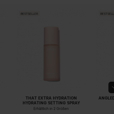
Warmen Hautunterton
Gelber, olivfarbener oder goldener teint
BESTSELLER
BESTSEL
THAT EXTRA HYDRATION
ANGLED
HYDRATING SETTING SPRAY
Erhältlich in 2 Größen