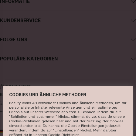
INFORMATIE
Impressum
KUNDENSERVICE
Über CAIA Cosmetics
CAIA kontaktieren
Karriere
FOLGE UNS
Meine Bestellung verfolgen
Allgemeine Geschäftsbedingungen
Instagram
Retoure
Datenschutzerklärung
POPULÄRE KATEGORIEN
Facebook
FAQs
Cookies
neuheiten
YouTube
Bewertungen
Presse
bestseller
TikTok
Store
ZAHLUNG
make-up
Pinterest
COOKIES UND ÄHNLICHE METHODEN
hautpflege
LIEFERUNG
Beauty Icons AB verwendet Cookies und ähnliche Methoden, um dir
personalisierte Inhalte, relevante Anzeigen und ein optimiertes
haarpflege
Erlebnis auf unserer Webseite anbieten zu können. Indem du auf
"Schließen und zustimmen" klickst, stimmst du zu, dass du unsere
Cookie-Richtlinien gelesen hast und mit der Nutzung der Cookies
parfüm
einverstanden bist. Du kannst die Cookie-Einstellungen jederzeit
verändern, indem du auf “Einstellungen” klickst. Mehr darüber
DE
EUR
pinsel & zubehör
erfährst du in unseren ​
Cookie-Richtlinien
​.