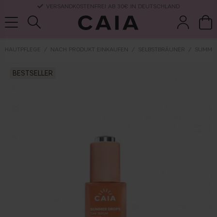
VERSANDKOSTENFREI AB 30€ IN DEUTSCHLAND
HAUTPFLEGE
NACH PRODUKT EINKAUFEN
SELBSTBRÄUNER
SUMME
pinsel &
trockensha
BESTSELLER
parfüm
kits & sets
zubehör
mpoo