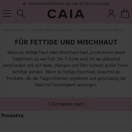
VERSANDKOSTENFREI AB 30€ IN DEUTSCHLAND
HAUTPFLEGE
PFLEGE NACH ANLIEGEN
FÜR FETTIGE/MISCH HAUT
FÜR FETTIGE UND MISCHHAUT
pinsel &
trockensha
parfüm
kits & sets
zubehör
mpoo
Wenn du fettige Haut oder Mischhaut hast, produzieren deine
Talgdrüsen zu viel Fett. Die T-Zone wird oft als glänzend
empfunden und auf Nase, Wangen und Stirn können große Poren
sichtbar werden. Wenn du fettige Haut hast, brauchst du
Produkte, die die Talgproduktion regulieren und gleichzeitig die
Haut mit Feuchtigkeit versorgen.
Sortieren nach
Produkte