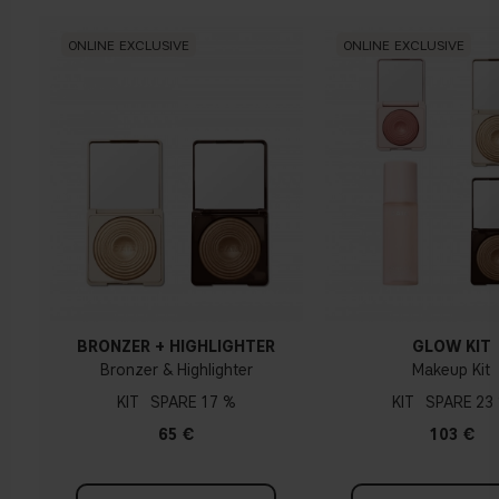
Neutral
ONLINE EXCLUSIVE
ONLINE EXCLUSIVE
Kein offensichtlicher Blau-, Rosa- oder Gelbton
Warmen Hautunterton
Gelber, olivfarbener oder goldener teint
BRONZER + HIGHLIGHTER
GLOW KIT
Bronzer & Highlighter
Makeup Kit
KIT
17 %
KIT
23
65 €
103 €