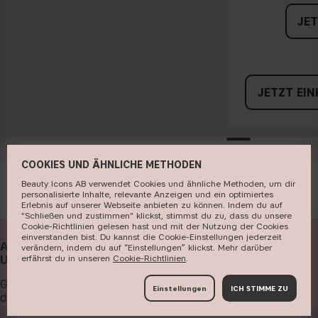
JET
JETZT EI
COOKIES UND ÄHNLICHE METHODEN
Beauty Icons AB verwendet Cookies und ähnliche Methoden, um dir
personalisierte Inhalte, relevante Anzeigen und ein optimiertes
Erlebnis auf unserer Webseite anbieten zu können. Indem du auf
"Schließen und zustimmen" klickst, stimmst du zu, dass du unsere
Cookie-Richtlinien gelesen hast und mit der Nutzung der Cookies
einverstanden bist. Du kannst die Cookie-Einstellungen jederzeit
ABONNIERE JETZT
verändern, indem du auf “Einstellungen” klickst. Mehr darüber
erfährst du in unseren ​
Cookie-Richtlinien
​.
UNSEREN NEWSLETTER
Gib deine E-Mail-Adresse ein und erhalte
Einstellungen
ICH STIMME ZU
die aktuellsten News und profitiere von tollen Angeboten!