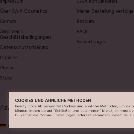
Impressum
CAIA kontaktieren
Über CAIA Cosmetics
Meine Bestellung verfolge
Karriere
Retoure
Allgemeine
FAQs
Geschäftsbedingungen
Bewertungen
Datenschutzerklärung
Cookies
Presse
Store
COOKIES UND ÄHNLICHE METHODEN
Beauty Icons AB verwendet Cookies und ähnliche Methoden, um dir pers
ZAHLUNG
LIEF
können. Indem du auf "Schließen und zustimmen" klickst, stimmst du 
Du kannst die Cookie-Einstellungen jederzeit verändern, indem du auf 
© 2
DE
EUR