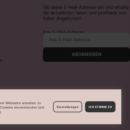
Gib deine E-Mail-Adresse ein und erhalte
die aktuellsten News und profitiere von
tollen Angeboten!
Ihre E-Mail-Adresse
ABONNIEREN
ör
erer Webseite anbieten zu
Cookies einverstanden bist.
Einstellungen
ICH STIMME ZU
n
​.
fahren
.