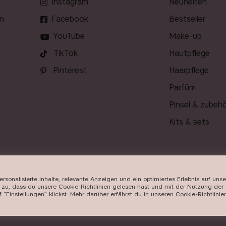
Instagram
neuheiten
n
Facebook
bestseller
YouTube
make-up
TikTok
hautpflege
Pinterest
haarpflege
parfüm
pinsel & zubeh
kits & sets
onalisierte Inhalte, relevante Anzeigen und ein optimiertes Erlebnis auf uns
ERUNG
zu, dass du unsere Cookie-Richtlinien gelesen hast und mit der Nutzung der 
“Einstellungen” klickst. Mehr darüber erfährst du in unseren ​
Cookie-Richtlinie
026
Beauty Icons AB. Wir verwenden Cookies -
hier mehr er