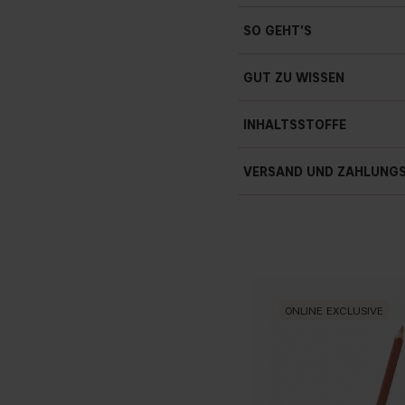
Hoher Glanz
SO GEHT'S
Cremig Soft
Nicht-Klebrig
GUT ZU WISSEN
Leichte Textur
7 ml / 0.24 fl oz
INHALTSSTOFFE
VERSAND UND ZAHLUNG
ONLINE EXCLUSIVE