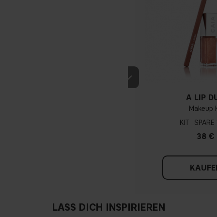
A LIP D
Makeup K
KIT
38 €
KAUFE
LASS DICH INSPIRIEREN