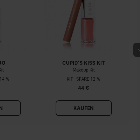
UO
CUPID’S KISS KIT
it
Makeup Kit
14 %
KIT
12 %
44 €
N
KAUFEN