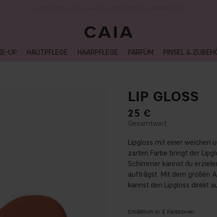
LIEFERUNG NACH HAUSE, LIEFERZEIT 2-4 WERKTAGE
KE-UP
HAUTPFLEGE
HAARPFLEGE
PARFÜM
PINSEL & ZUBEH
LIP GLOSS
25
€
Lipgloss mit einer weichen u
zarten Farbe bringt der Lipg
Schimmer kannst du erziele
aufträgst. Mit dem großen A
kannst den Lipgloss direkt a
Erhältlich in
2
Farbtönen