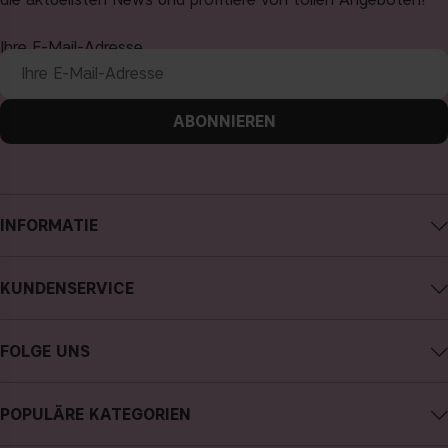
Ihre E-Mail-Adresse
ABONNIEREN
INFORMATIE
Impressum
KUNDENSERVICE
Über CAIA Cosmetics
CAIA kontaktieren
Karriere
FOLGE UNS
Meine Bestellung verfolgen
Allgemeine Geschäftsbedingungen
Instagram
Retoure
Datenschutzerklärung
POPULÄRE KATEGORIEN
Facebook
FAQs
Cookies