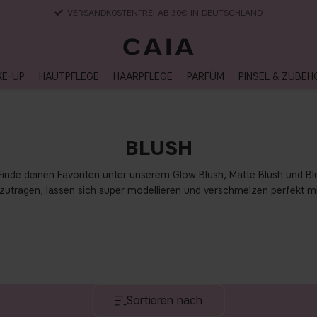
LIEFERUNG NACH HAUSE, LIEFERZEIT 2-4 WERKTAGE
KE-UP
HAUTPFLEGE
HAARPFLEGE
PARFÜM
PINSEL & ZUBEH
BLUSH
Finde deinen Favoriten unter unserem Glow Blush, Matte Blush und Blus
fzutragen, lassen sich super modellieren und verschmelzen perfekt mi
Sortieren nach