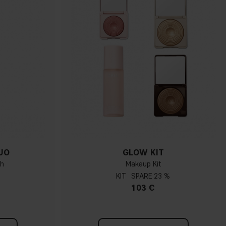
UO
GLOW KIT
sh
Makeup Kit
KIT
23 %
103 €