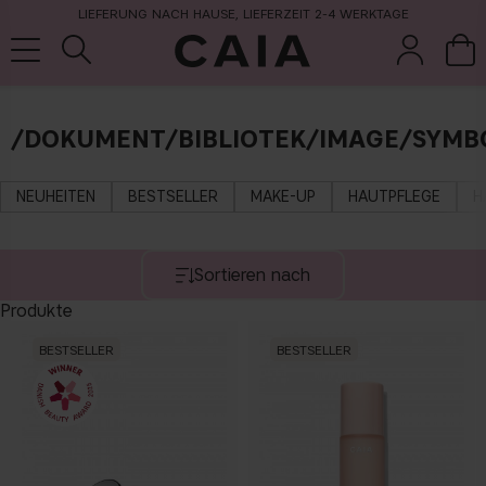
LIEFERUNG NACH HAUSE, LIEFERZEIT 2-4 WERKTAGE
/DOKUMENT/BIBLIOTEK/IMAGE/SYMBO
pinsel &
trockensha
parfüm
kits & sets
zubehör
mpoo
NEUHEITEN
BESTSELLER
MAKE-UP
HAUTPFLEGE
H
Sortieren nach
Produkte
BESTSELLER
BESTSELLER