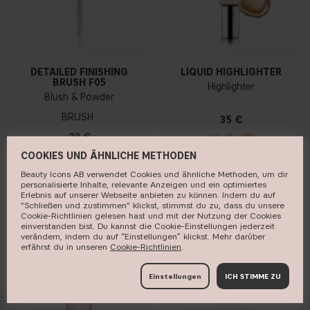
DETAILED FINISHING
LIQUID HIGHLIGHTER
BRUSH F05
Highlighter
Blush & Powder
BRUSH
35 €
23 €
COOKIES UND ÄHNLICHE METHODEN
Beauty Icons AB verwendet Cookies und ähnliche Methoden, um dir
KAUFEN
KAUFEN
personalisierte Inhalte, relevante Anzeigen und ein optimiertes
Erlebnis auf unserer Webseite anbieten zu können. Indem du auf
"Schließen und zustimmen" klickst, stimmst du zu, dass du unsere
Cookie-Richtlinien gelesen hast und mit der Nutzung der Cookies
einverstanden bist. Du kannst die Cookie-Einstellungen jederzeit
verändern, indem du auf “Einstellungen” klickst. Mehr darüber
erfährst du in unseren ​
Cookie-Richtlinien
​.
BELIEBT
NEUHEIT
Einstellungen
ICH STIMME ZU