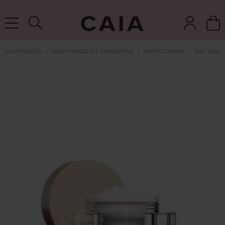
LIEFERUNG NACH HAUSE, LIEFERZEIT 2-4 WERKTAGE
HAUTPFLEGE
NACH PRODUKT EINKAUFEN
NACHTCREME
THE SLEE
pinsel &
trockensha
parfüm
kits & sets
zubehör
mpoo