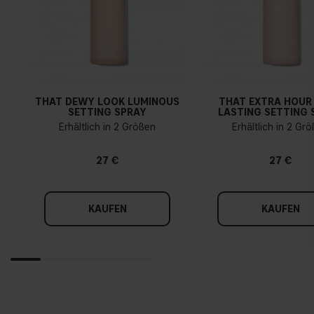
die körpereigene Produktion von Hyaluronsäure ab, aber:
Wir können sie von außen auffüllen! Hyaluronic Acid
hinterlässt auf der Haut einen natürlichen Schimmer.
THAT DEWY LOOK LUMINOUS
THAT EXTRA HOUR
SETTING SPRAY
LASTING SETTING 
Erhältlich in 2 Größen
Erhältlich in 2 Gr
27 €
27 €
KAUFEN
KAUFEN