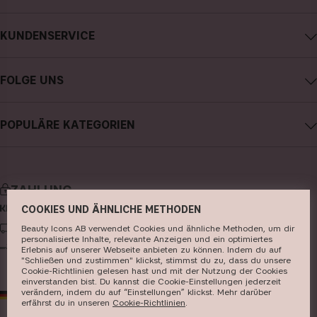
Impressum
KUNDENSERVICE
Über CAIA Cosmetics
CAIA kontaktieren
Karriere
FOLGE UNS
Meine Bestellung verfolgen
Allgemeine Geschäftsbedingungen
Instagram
Retoure
Datenschutzerklärung
POPULÄRE KATEGORIEN
Facebook
FAQs
Cookies
neuheiten
YouTube
Bewertungen
Presse
bestseller
TikTok
Store
ZAHLUNG
make-up
Pinterest
COOKIES UND ÄHNLICHE METHODEN
hautpflege
LIEFERUNG
Beauty Icons AB verwendet Cookies und ähnliche Methoden, um dir
personalisierte Inhalte, relevante Anzeigen und ein optimiertes
haarpflege
Erlebnis auf unserer Webseite anbieten zu können. Indem du auf
"Schließen und zustimmen" klickst, stimmst du zu, dass du unsere
Cookie-Richtlinien gelesen hast und mit der Nutzung der Cookies
parfüm
einverstanden bist. Du kannst die Cookie-Einstellungen jederzeit
verändern, indem du auf “Einstellungen” klickst. Mehr darüber
DE
EUR
pinsel & zubehör
erfährst du in unseren ​
Cookie-Richtlinien
​.