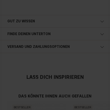
GUT ZU WISSEN
FINDE DEINEN UNTERTON
Kalte Unterton
VERSAND UND ZAHLUNGSOPTIONEN
Blauer, rosa oder rötlicher teint
Neutral
LASS DICH INSPIRIEREN
Kein offensichtlicher Blau-, Rosa- oder Gelbton
DAS KÖNNTE IHNEN AUCH GEFALLEN
Warmen Hautunterton
BESTSELLER
BESTSELLER