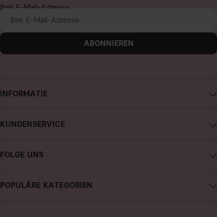
Ihre E-Mail-Adresse
ABONNIEREN
INFORMATIE
Impressum
KUNDENSERVICE
Über CAIA Cosmetics
CAIA kontaktieren
Karriere
FOLGE UNS
Meine Bestellung verfolgen
Allgemeine Geschäftsbedingungen
Instagram
Retoure
Datenschutzerklärung
POPULÄRE KATEGORIEN
Facebook
FAQs
Cookies
neuheiten
YouTube
Bewertungen
Presse