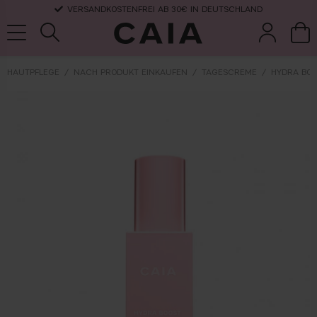
VERSANDKOSTENFREI AB 30€ IN DEUTSCHLAND
HAUTPFLEGE
NACH PRODUKT EINKAUFEN
TAGESCREME
HYDRA BO
pinsel &
trockensha
parfüm
kits & sets
zubehör
mpoo