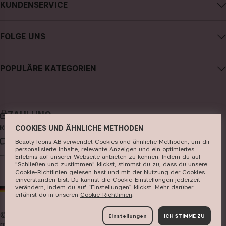
KUNDENSERVICE
Über CAIA Cosmetics
CAIA kontaktieren
Karriere
FOLGE UNS
Meine Bestellung verfolgen
Allgemeine Geschäftsbedingungen
Instagram
Retoure
Datenschutzerklärung
POPULÄRE KATEGORIEN
Facebook
FAQs
Cookies
neuheiten
YouTube
Bewertungen
Presse
bestseller
TikTok
Store
ZAHLUNG
make-up
Pinterest
COOKIES UND ÄHNLICHE METHODEN
hautpflege
LIEFERUNG
Beauty Icons AB verwendet Cookies und ähnliche Methoden, um dir
personalisierte Inhalte, relevante Anzeigen und ein optimiertes
haarpflege
Erlebnis auf unserer Webseite anbieten zu können. Indem du auf
"Schließen und zustimmen" klickst, stimmst du zu, dass du unsere
Cookie-Richtlinien gelesen hast und mit der Nutzung der Cookies
parfüm
einverstanden bist. Du kannst die Cookie-Einstellungen jederzeit
verändern, indem du auf “Einstellungen” klickst. Mehr darüber
DE
EUR
pinsel & zubehör
erfährst du in unseren ​
Cookie-Richtlinien
​.
kits & sets
© 2026
Beauty Icons AB. Wir verwenden Cookies -
hier
Einstellungen
ICH STIMME ZU
mehr erfahren
.