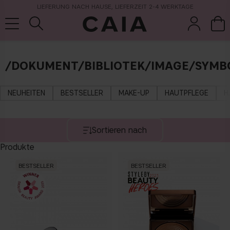
LIEFERUNG NACH HAUSE, LIEFERZEIT 2-4 WERKTAGE
/DOKUMENT/BIBLIOTEK/IMAGE/SYMBO
pinsel &
trockensha
parfüm
kits & sets
zubehör
mpoo
NEUHEITEN
BESTSELLER
MAKE-UP
HAUTPFLEGE
H
Sortieren nach
Produkte
BESTSELLER
BESTSELLER