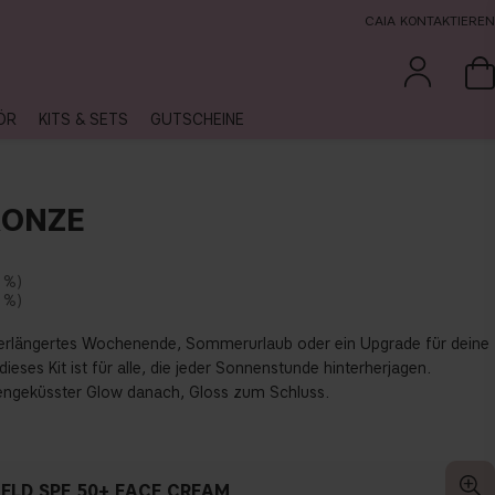
CAIA KONTAKTIEREN
ÖR
KITS & SETS
GUTSCHEINE
RONZE
 %
 %
verlängertes Wochenende, Sommerurlaub oder ein Upgrade für deine
eses Kit ist für alle, die jeder Sonnenstunde hinterherjagen.
engeküsster Glow danach, Gloss zum Schluss.
IELD SPF 50+ FACE CREAM