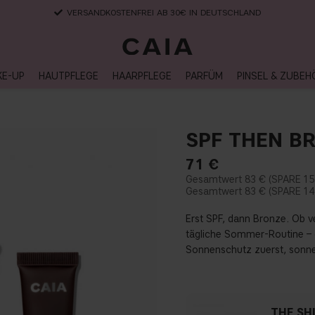
VERSANDKOSTENFREI AB 30€ IN DEUTSCHLAND
KE-UP
HAUTPFLEGE
HAARPFLEGE
PARFÜM
PINSEL & ZUBEH
SPF THEN B
71
€
83 €
15
83 €
14
Erst SPF, dann Bronze. Ob 
tägliche Sommer-Routine – di
Sonnenschutz zuerst, sonn
THE SH