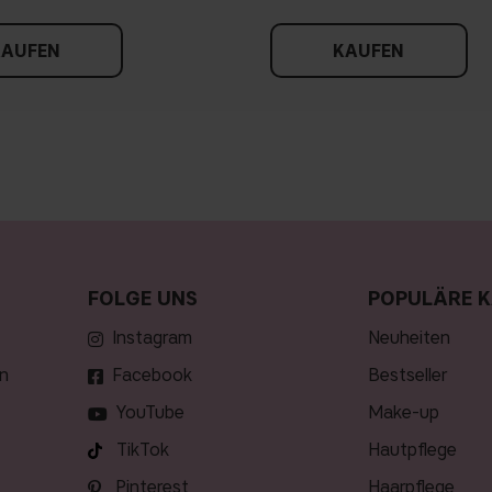
KAUFEN
KAUFEN
FOLGE UNS
POPULÄRE K
Instagram
neuheiten
n
Facebook
bestseller
YouTube
make-up
TikTok
hautpflege
Pinterest
haarpflege