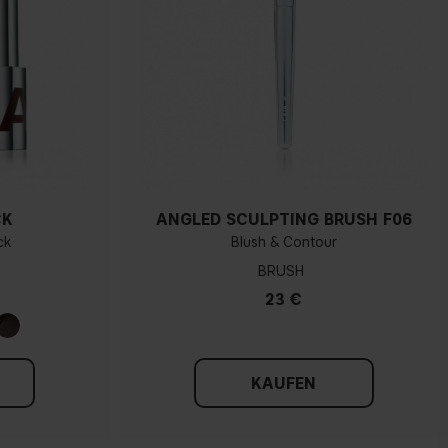
CK
ANGLED SCULPTING BRUSH F06
ck
Blush & Contour
BRUSH
23 €
KAUFEN