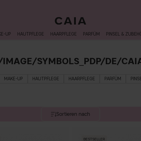
LIEFERUNG NACH HAUSE, LIEFERZEIT 2-4 WERKTAGE
KE-UP
HAUTPFLEGE
HAARPFLEGE
PARFÜM
PINSEL & ZUBEH
/IMAGE/SYMBOLS_PDP/DE/CAI
MAKE-UP
HAUTPFLEGE
HAARPFLEGE
PARFÜM
PINS
Sortieren nach
BESTSELLER