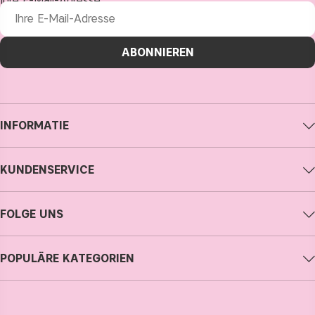
Ihre E-Mail-Adresse
ABONNIEREN
INFORMATIE
Impressum
KUNDENSERVICE
Über CAIA Cosmetics
CAIA kontaktieren
Karriere
FOLGE UNS
Meine Bestellung verfolgen
Allgemeine Geschäftsbedingungen
Instagram
Retoure
Datenschutzerklärung
POPULÄRE KATEGORIEN
Facebook
FAQs
Cookies
neuheiten
YouTube
Bewertungen
Presse
bestseller
TikTok