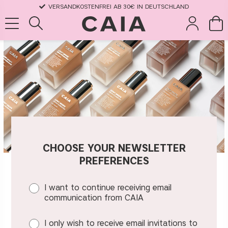
VERSANDKOSTENFREI AB 30€ IN DEUTSCHLAND
pinsel &
trockensha
parfüm
kits & sets
zubehör
mpoo
CHOOSE YOUR NEWSLETTER
PREFERENCES
I want to continue receiving email
communication from CAIA
I only wish to receive email invitations to