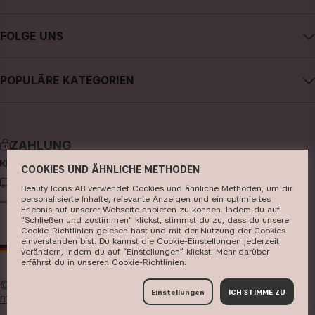
Über CAIA Cosmetics
CAIA kontaktieren
Karriere
FOLGE UNS
Meine Bestellung verfolgen
Allgemeine Geschäftsbedingungen
Instagram
Retoure
Datenschutzerklärung
POPULÄRE KATEGORIEN
Facebook
FAQs
Cookies
neuheiten
YouTube
Bewertungen
Presse
bestseller
TikTok
Store
ZAHLUNG
make-up
Pinterest
COOKIES UND ÄHNLICHE METHODEN
hautpflege
LIEFERUNG
Beauty Icons AB verwendet Cookies und ähnliche Methoden, um dir
personalisierte Inhalte, relevante Anzeigen und ein optimiertes
haarpflege
Erlebnis auf unserer Webseite anbieten zu können. Indem du auf
"Schließen und zustimmen" klickst, stimmst du zu, dass du unsere
parfüm
Cookie-Richtlinien gelesen hast und mit der Nutzung der Cookies
einverstanden bist. Du kannst die Cookie-Einstellungen jederzeit
DE
EUR
pinsel & zubehör
verändern, indem du auf “Einstellungen” klickst. Mehr darüber
erfährst du in unseren ​
Cookie-Richtlinien
​.
kits & sets
© 2026
Beauty Icons AB. Wir verwenden Cookies -
hier
Einstellungen
ICH STIMME ZU
mehr erfahren
.