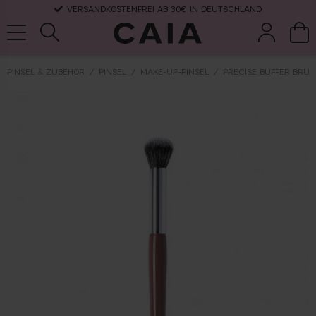
VERSANDKOSTENFREI AB 30€ IN DEUTSCHLAND
PINSEL & ZUBEHÖR
PINSEL
MAKE-UP-PINSEL
PRECISE BUFFER BRUS
pinsel &
trockensha
parfüm
kits & sets
zubehör
mpoo