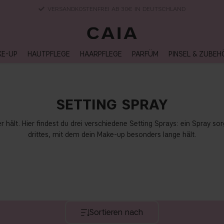
LIEFERUNG NACH HAUSE, LIEFERZEIT 2-4 WERKTAGE
KE-UP
HAUTPFLEGE
HAARPFLEGE
PARFÜM
PINSEL & ZUBEH
SETTING SPRAY
 hält. Hier findest du drei verschiedene Setting Sprays: ein Spray sor
drittes, mit dem dein Make-up besonders lange hält.
Sortieren nach