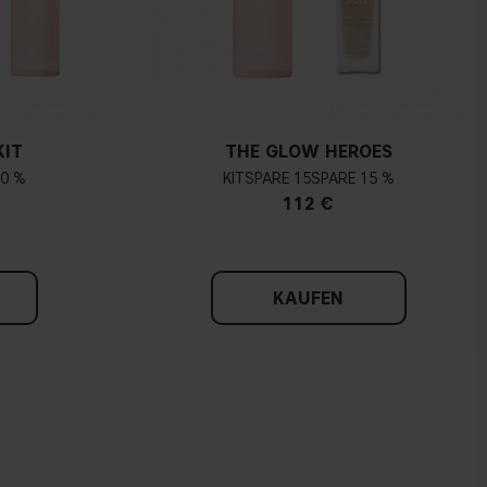
KIT
THE GLOW HEROES
20 %
KIT
15
15 %
112 €
KAUFEN